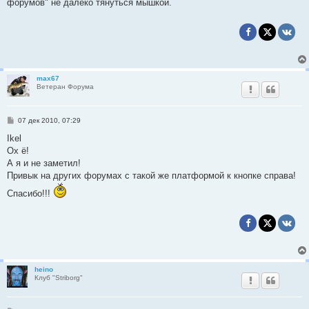
форумов" не далеко тянуться мышкой.
max67
Ветеран Форума
С
07 дек 2010, 07:29
о
о
Ikel
б
Ох ё!
щ
е
А я и не заметил!
н
Привык на других форумах с такой же платформой к кнопке справа!
и
е
Спасибо!!!
heino
Клуб "Striborg"