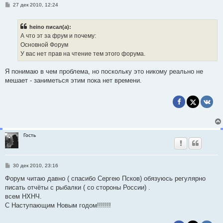
С
27 дек 2010, 12:24
о
о
б
heino писал(а):
щ
е
А что эт за фрум и почему:
н
Основной Форум
и
е
У вас нет прав на чтение тем этого форума.
Я понимаю в чем проблема, но поскольку это никому реально не
мешает - заниметься этим пока нет времени.
Гость
С
30 дек 2010, 23:16
о
о
Форум читаю давно ( спасибо Сергею Псков) обязуюсь регулярно
б
писать отчёты с рыбалки ( со стороны России) .
щ
е
всем НХНЧ.
н
С Наступающим Новым годом!!!!!!!
и
е