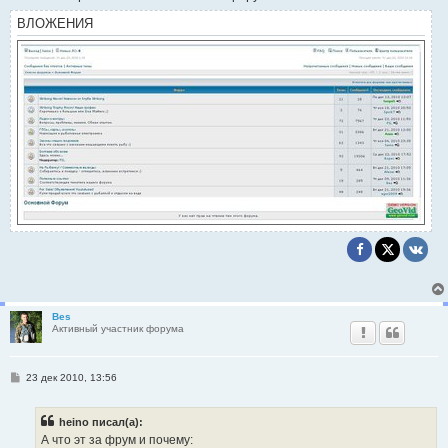
н
и
ВЛОЖЕНИЯ
е
Bes
Активный участник форума
С
23 дек 2010, 13:56
о
о
б
heino писал(а):
щ
е
А что эт за фрум и почему: