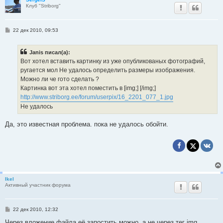
Клуб "Striborg"
С
22 дек 2010, 09:53
о
о
б
Janis писал(а):
щ
е
Вот хотел вставить картинку из уже опубликованых фотографий,
н
ругается мол Не удалось определить размеры изображения.
и
е
Можно ли че гото сделать ?
Картинка вот эта хотел поместить в [img;] [/img;]
http://www.striborg.ee/forum/userpix/16_2201_077_1.jpg
Не удалось
Да, это известная проблема. пока не удалось обойти.
Ikel
Активный участник форума
С
22 дек 2010, 12:32
о
о
Через вложение файла её запостить можно, а не через тег img