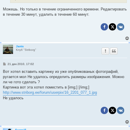
Можешь. Но только в течение ограниченного времени. Редактировать
в течение 30 минут, удалить в течение 60 минут.
Janis
Клуб "Striborg"
С
21 дек 2010, 17:02
о
о
Вот хотел вставить картинку из уже опубликованых фотографий,
б
ругается мол Не удалось определить размеры изображения. Можно
щ
е
ли че гото сделать ?
н
Картинка вот эта хотел поместить в [img;] [/img;]
и
е
http://www.striborg.ee/forum/userpix/16_2201_077_1.jpg
Не удалось
SergeiS