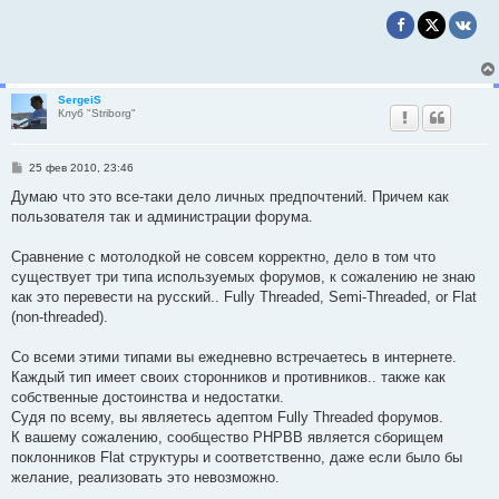
SergeiS
Клуб "Striborg"
С
25 фев 2010, 23:46
о
о
Думаю что это все-таки дело личных предпочтений. Причем как
б
пользователя так и администрации форума.
щ
е
н
Сравнение с мотолодкой не совсем корректно, дело в том что
и
е
существует три типа используемых форумов, к сожалению не знаю
как это перевести на русский.. Fully Threaded, Semi-Threaded, or Flat
(non-threaded).
Со всеми этими типами вы ежедневно встречаетесь в интернете.
Каждый тип имеет своих сторонников и противников.. также как
собственные достоинства и недостатки.
Судя по всему, вы являетесь адептом Fully Threaded форумов.
К вашему сожалению, сообщество PHPBB является сборищем
поклонников Flat структуры и соответственно, даже если было бы
желание, реализовать это невозможно.