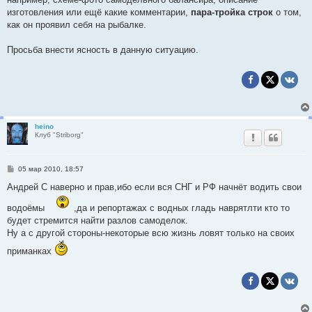
изготовления или ещё какие комментарии,
пара-тройка строк
о том,
как он проявил себя на рыбалке.
Просьба внести ясность в данную ситуацию.
heino
Клуб "Striborg"
С
05 мар 2010, 18:57
о
о
Андрей С наверно и прав,ибо если вся СНГ и РФ начнёт водить свои
б
щ
водоёмы
,да и репортажах с водных гладь наврятлти кто то
е
н
будет стремится найти разлов самоделок.
и
Ну а с другой стороны-некоторые всю жизнь ловят только на своих
е
приманках