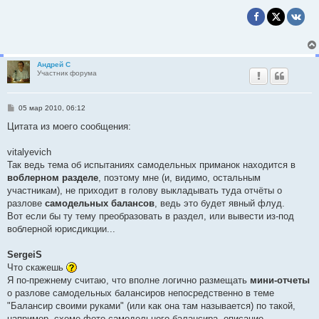
Андрей С
Участник форума
С
05 мар 2010, 06:12
о
о
Цитата из моего сообщения:
б
щ
е
vitalyevich
н
Так ведь тема об испытаниях самодельных приманок находится в
и
е
воблерном разделе
, поэтому мне (и, видимо, остальным
участникам), не приходит в голову выкладывать туда отчёты о
разлове
самодельных балансов
, ведь это будет явный флуд.
Вот если бы ту тему преобразовать в раздел, или вывести из-под
воблерной юрисдикции...
SergeiS
Что скажешь
Я по-прежнему считаю, что вполне логично размещать
мини-отчеты
о разлове самодельных балансиров непосредственно в теме
"Балансир своими руками" (или как она там называется) по такой,
например, схеме-фото самодельного балансира, описание