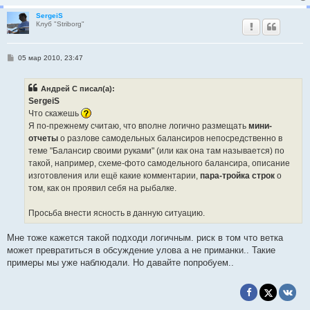
SergeiS
Клуб "Striborg"
С
05 мар 2010, 23:47
о
о
б
Андрей С писал(а):
щ
е
SergeiS
н
Что скажешь
и
е
Я по-прежнему считаю, что вполне логично размещать
мини-
отчеты
о разлове самодельных балансиров непосредственно в
теме "Балансир своими руками" (или как она там называется) по
такой, например, схеме-фото самодельного балансира, описание
изготовления или ещё какие комментарии,
пара-тройка строк
о
том, как он проявил себя на рыбалке.
Просьба внести ясность в данную ситуацию.
Мне тоже кажется такой подходи логичным. риск в том что ветка
может превратиться в обсуждение улова а не приманки.. Такие
примеры мы уже наблюдали. Но давайте попробуем..