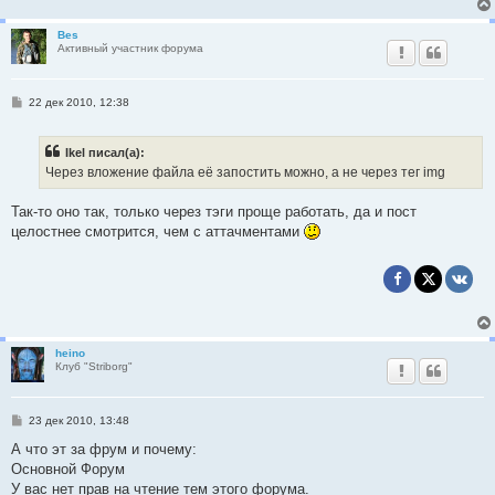
Bes
Активный участник форума
С
22 дек 2010, 12:38
о
о
б
Ikel писал(а):
щ
е
Через вложение файла её запостить можно, а не через тег img
н
и
е
Так-то оно так, только через тэги проще работать, да и пост
целостнее смотрится, чем с аттачментами
heino
Клуб "Striborg"
С
23 дек 2010, 13:48
о
о
А что эт за фрум и почему:
б
Основной Форум
щ
е
У вас нет прав на чтение тем этого форума.