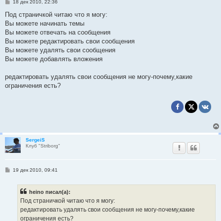
С
18 дек 2010, 22:36
о
о
Под страничкой читаю что я могу:
б
Вы можете начинать темы
щ
е
Вы можете отвечать на сообщения
н
Вы можете редактировать свои сообщения
и
е
Вы можете удалять свои сообщения
Вы можете добавлять вложения
редактировать удалять свои сообщения не могу-почему,какие
ограничения есть?
SergeiS
Клуб "Striborg"
С
19 дек 2010, 09:41
о
о
б
heino писал(а):
щ
е
Под страничкой читаю что я могу:
н
редактировать удалять свои сообщения не могу-почему,какие
и
е
ограничения есть?