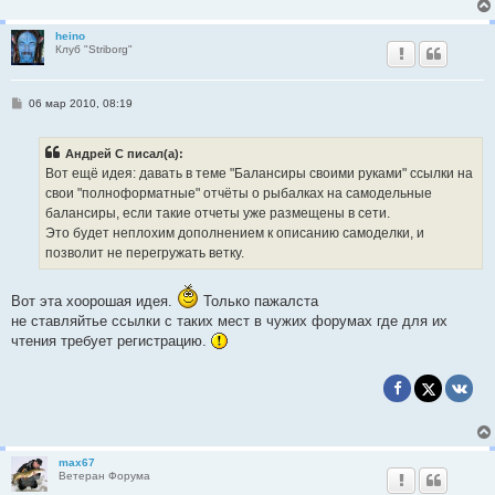
heino
Клуб "Striborg"
С
06 мар 2010, 08:19
о
о
б
Андрей С писал(а):
щ
е
Вот ещё идея: давать в теме "Балансиры своими руками" ссылки на
н
свои "полноформатные" отчёты о рыбалках на самодельные
и
е
балансиры, если такие отчеты уже размещены в сети.
Это будет неплохим дополнением к описанию самоделки, и
позволит не перегружать ветку.
Вот эта хоорошая идея.
Только пажалста
не ставляйтье ссылки с таких мест в чужих форумах где для их
чтения требует регистрацию.
max67
Ветеран Форума