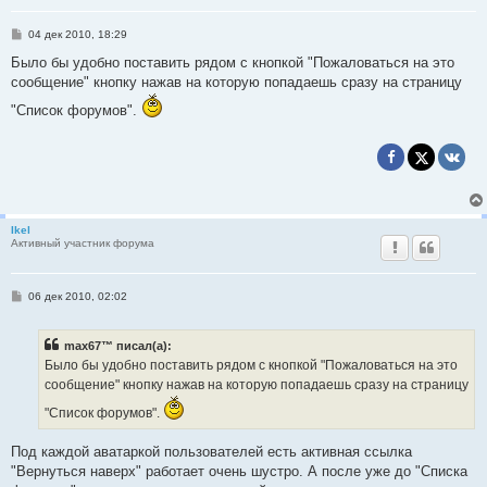
С
04 дек 2010, 18:29
о
о
Было бы удобно поставить рядом с кнопкой "Пожаловаться на это
б
сообщение" кнопку нажав на которую попадаешь сразу на страницу
щ
е
"Список форумов".
н
и
е
Ikel
Активный участник форума
С
06 дек 2010, 02:02
о
о
б
max67™ писал(а):
щ
е
Было бы удобно поставить рядом с кнопкой "Пожаловаться на это
н
сообщение" кнопку нажав на которую попадаешь сразу на страницу
и
е
"Список форумов".
Под каждой аватаркой пользователей есть активная ссылка
"Вернуться наверх" работает очень шустро. А после уже до "Списка