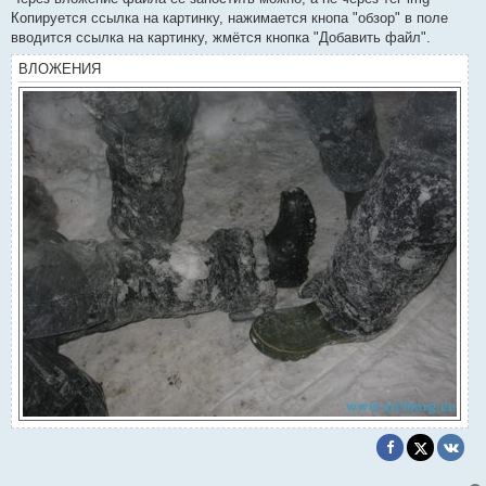
б
Копируется ссылка на картинку, нажимается кнопа "обзор" в поле
щ
е
вводится ссылка на картинку, жмётся кнопка "Добавить файл".
н
и
ВЛОЖЕНИЯ
е