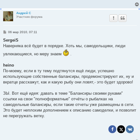
Андрей С
Участник форума
С
06 мар 2010, 07:11
о
о
SergeiS
б
Наверняка всё будет в порядке. Хоть мы, самодельщики, люди
щ
е
увлекающиеся, но меру знаем
.
н
и
е
heino
По-моему, если в ту тему подтянутся ещё люди, успешно
использующие собственные балансиры, продемонстрируют их, ну и
вкратце расскажут, как и какую рыбу они ловят,- это будет здорово!
ЗЫ. Вот ещё идея: давать в теме "Балансиры своими руками"
ссылки на свои "полноформатные" отчёты о рыбалках на
самодельные балансиры, если такие отчеты уже размещены в сети.
Это будет неплохим дополнением к описанию самоделки, и позволит
не перегружать ветку.