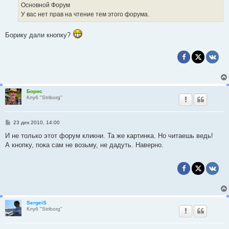
н
Основной Форум
и
е
У вас нет прав на чтение тем этого форума.
Борику дали кнопку?
Борис
Клуб "Striborg"
С
23 дек 2010, 14:00
о
о
И не только этот форум кликни. Та же картинка. Но читаешь ведь!
б
А кнопку, пока сам не возьму, не дадуть. Наверно.
щ
е
н
и
е
SergeiS
Клуб "Striborg"