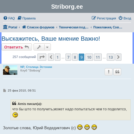
Striborg.ee
FAQ
Правила
Регистрация
Вход
Portal
Список форумов
Техническая поддержка | Technical support
Пожелания, Советы по организации работы Форума
Выскажитесь, Ваше мнение Важно!
Ответить
Страница
9
из
13
1
7
8
9
10
11
13
Пред.
След.
257 сообщений
…
…
NP, Столица Эстонии
Клуб "Striborg"
С
25 фев 2010, 09:51
о
о
б
Arnis писал(а):
щ
е
что бы што то получить,может надо попытаться чем то поделитсо,
н
и
е
Золотые слова, Юрий Ведедиктович (с)