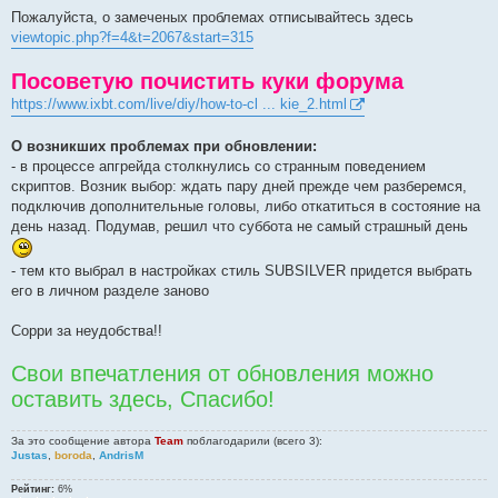
Пожалуйста, о замеченых проблемах отписывайтесь здесь
viewtopic.php?f=4&t=2067&start=315
Посоветую почистить куки форума
https://www.ixbt.com/live/diy/how-to-cl ... kie_2.html
О возникших проблемах при обновлении:
- в процессе апгрейда столкнулись со странным поведением
скриптов. Возник выбор: ждать пару дней прежде чем разберемся,
подключив дополнительные головы, либо откатиться в состояние на
день назад. Подумав, решил что суббота не самый страшный день
- тем кто выбрал в настройках стиль SUBSILVER придется выбрать
его в личном разделе заново
Сорри за неудобства!!
Свои впечатления от обновления можно
оставить здесь, Спасибо!
За это сообщение автора
Team
поблагодарили (всего 3):
Justas
,
boroda
,
AndrisM
Рейтинг:
6%