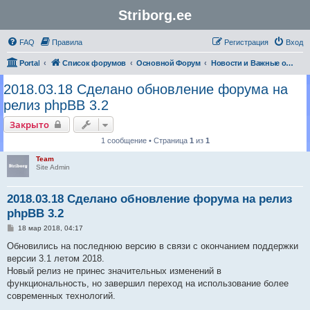
Striborg.ee
FAQ
Правила
Регистрация
Вход
Portal
Список форумов
Основной Форум
Новости и Важные обьявления
2018.03.18 Сделано обновление форума на
релиз phpBB 3.2
Закрыто
1 сообщение • Страница
1
из
1
Team
Site Admin
2018.03.18 Сделано обновление форума на релиз
phpBB 3.2
С
18 мар 2018, 04:17
о
о
Обновились на последнюю версию в связи с окончанием поддержки
б
версии 3.1 летом 2018.
щ
е
Новый релиз не принес значительных изменений в
н
функциональность, но завершил переход на использование более
и
е
современных технологий.