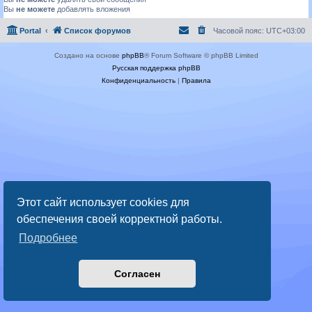
Вы
не можете
добавлять вложения
Portal
Список форумов
Часовой пояс:
UTC+03:00
Создано на основе
phpBB
® Forum Software © phpBB Limited
Русская поддержка phpBB
Конфиденциальность
|
Правила
Этот сайт использует cookies для
обеспечения своей корректной работы.
Подробнее
Согласен