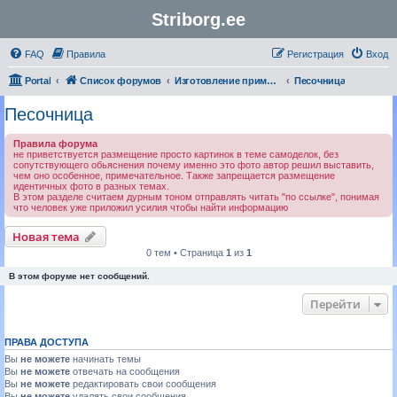
Striborg.ee
FAQ
Правила
Регистрация
Вход
Portal
Список форумов
Изготовление приманок своими руками | Авторские работы
Песочница
Песочница
Правила форума
не приветствуется размещение просто картинок в теме самоделок, без
сопутствующего обьяснения почему именно это фото автор решил выставить,
чем оно особенное, примечательное. Также запрещается размещение
идентичных фото в разных темах.
В этом разделе считаем дурным тоном отправлять читать "по ссылке", понимая
что человек уже приложил усилия чтобы найти информацию
Новая тема
0 тем • Страница
1
из
1
В этом форуме нет сообщений.
Перейти
ПРАВА ДОСТУПА
Вы
не можете
начинать темы
Вы
не можете
отвечать на сообщения
Вы
не можете
редактировать свои сообщения
Вы
не можете
удалять свои сообщения