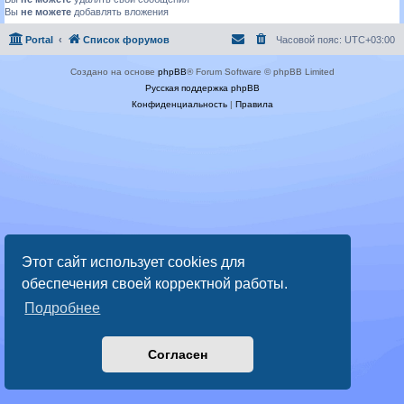
Вы
не можете
добавлять вложения
Portal
Список форумов
Часовой пояс:
UTC+03:00
Создано на основе
phpBB
® Forum Software © phpBB Limited
Русская поддержка phpBB
Конфиденциальность
|
Правила
Этот сайт использует cookies для
обеспечения своей корректной работы.
Подробнее
Согласен