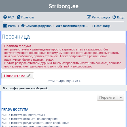
Striborg.ee
FAQ
Правила
Регистрация
Вход
Portal
Список форумов
Изготовление приманок своими руками | Авторские работы
Песочница
Песочница
Правила форума
не приветствуется размещение просто картинок в теме самоделок, без
сопутствующего обьяснения почему именно это фото автор решил выставить,
чем оно особенное, примечательное. Также запрещается размещение
идентичных фото в разных темах.
В этом разделе считаем дурным тоном отправлять читать "по ссылке", понимая
что человек уже приложил усилия чтобы найти информацию
Новая тема
0 тем • Страница
1
из
1
В этом форуме нет сообщений.
Перейти
ПРАВА ДОСТУПА
Вы
не можете
начинать темы
Вы
не можете
отвечать на сообщения
Вы
не можете
редактировать свои сообщения
Вы
не можете
удалять свои сообщения