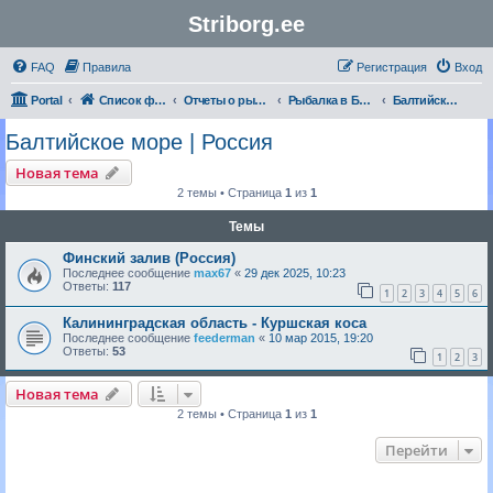
Striborg.ee
FAQ
Правила
Регистрация
Вход
Portal
Список форумов
Отчеты о рыбалке и не только
Рыбалка в Балтийском море | Отчеты
Балтийское море | Россия
Балтийское море | Россия
Новая тема
2 темы • Страница
1
из
1
Темы
Финский залив (Россия)
Последнее сообщение
max67
«
29 дек 2025, 10:23
Ответы:
117
1
2
3
4
5
6
Калининградская область - Куршская коса
Последнее сообщение
feederman
«
10 мар 2015, 19:20
Ответы:
53
1
2
3
Новая тема
2 темы • Страница
1
из
1
Перейти