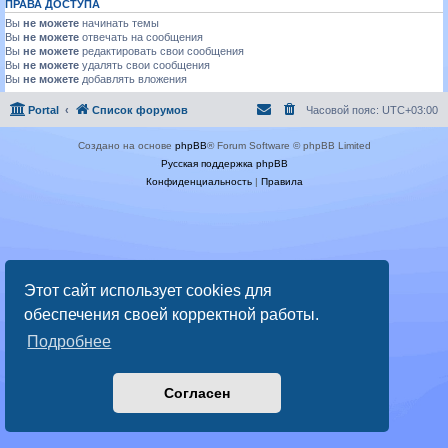
ПРАВА ДОСТУПА
Вы
не можете
начинать темы
Вы
не можете
отвечать на сообщения
Вы
не можете
редактировать свои сообщения
Вы
не можете
удалять свои сообщения
Вы
не можете
добавлять вложения
Portal
Список форумов
Часовой пояс:
UTC+03:00
Создано на основе
phpBB
® Forum Software © phpBB Limited
Русская поддержка phpBB
Конфиденциальность
|
Правила
Этот сайт использует cookies для
обеспечения своей корректной работы.
Подробнее
Согласен