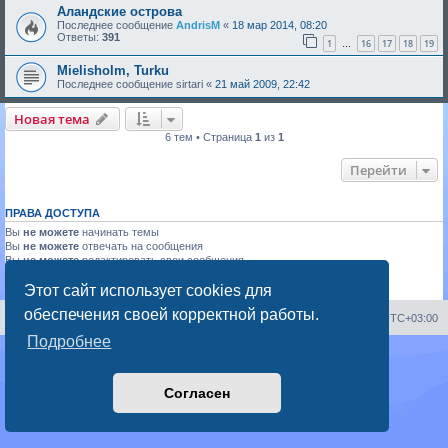
Аландские острова
Последнее сообщение
AndrisM
«
18 мар 2014, 08:20
Ответы:
391
1
16
17
18
19
…
Mielisholm, Turku
Последнее сообщение
sirtari
«
21 май 2009, 22:42
Новая тема
6 тем • Страница
1
из
1
Перейти
ПРАВА ДОСТУПА
Вы
не можете
начинать темы
Вы
не можете
отвечать на сообщения
Вы
не можете
редактировать свои сообщения
Вы
не можете
удалять свои сообщения
Вы
не можете
добавлять вложения
Этот сайт использует cookies для
обеспечения своей корректной работы.
Portal
Список форумов
Часовой пояс:
UTC+03:00
Подробнее
Создано на основе
phpBB
® Forum Software © phpBB Limited
Русская поддержка phpBB
Конфиденциальность
|
Правила
Согласен