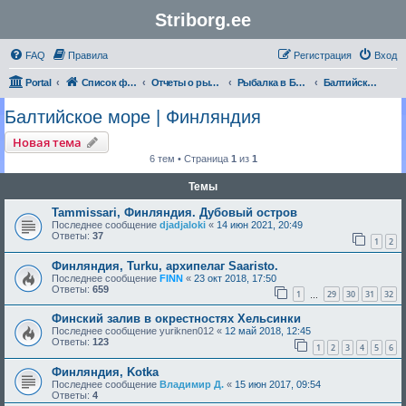
Striborg.ee
FAQ
Правила
Регистрация
Вход
Portal
Список форумов
Отчеты о рыбалке и не только
Рыбалка в Балтийском море | Отчеты
Балтийское море | Финляндия
Балтийское море | Финляндия
Новая тема
6 тем • Страница
1
из
1
Темы
Tammissari, Финляндия. Дубовый остров
Последнее сообщение
djadjaloki
«
14 июн 2021, 20:49
Ответы:
37
1
2
Финляндия, Turku, архипелаг Saaristo.
Последнее сообщение
FINN
«
23 окт 2018, 17:50
Ответы:
659
1
29
30
31
32
…
Финский залив в окрестностях Хельсинки
Последнее сообщение
yuriknen012
«
12 май 2018, 12:45
Ответы:
123
1
2
3
4
5
6
Финляндия, Kotka
Последнее сообщение
Владимир Д.
«
15 июн 2017, 09:54
Ответы:
4