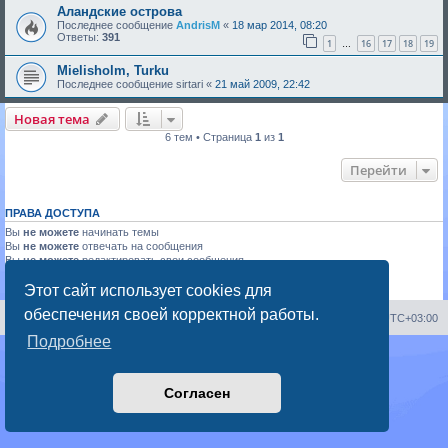
Аландские острова
Последнее сообщение
AndrisM
«
18 мар 2014, 08:20
Ответы:
391
1
16
17
18
19
…
Mielisholm, Turku
Последнее сообщение
sirtari
«
21 май 2009, 22:42
Новая тема
6 тем • Страница
1
из
1
Перейти
ПРАВА ДОСТУПА
Вы
не можете
начинать темы
Вы
не можете
отвечать на сообщения
Вы
не можете
редактировать свои сообщения
Вы
не можете
удалять свои сообщения
Вы
не можете
добавлять вложения
Этот сайт использует cookies для
обеспечения своей корректной работы.
Portal
Список форумов
Часовой пояс:
UTC+03:00
Подробнее
Создано на основе
phpBB
® Forum Software © phpBB Limited
Русская поддержка phpBB
Конфиденциальность
|
Правила
Согласен