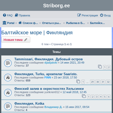
Striborg.ee
FAQ
Правила
Регистрация
Вход
Portal
Список форумов
Отчеты о рыбалке и не только
Рыбалка в Балтийском море | Отчеты
Балтийское море | Финляндия
Балтийское море | Финляндия
Новая тема
6 тем • Страница
1
из
1
Темы
Tammissari, Финляндия. Дубовый остров
Последнее сообщение
djadjaloki
«
14 июн 2021, 20:49
Ответы:
37
1
2
Финляндия, Turku, архипелаг Saaristo.
Последнее сообщение
FINN
«
23 окт 2018, 17:50
Ответы:
659
1
29
30
31
32
…
Финский залив в окрестностях Хельсинки
Последнее сообщение
yuriknen012
«
12 май 2018, 12:45
Ответы:
123
1
2
3
4
5
6
Финляндия, Kotka
Последнее сообщение
Владимир Д.
«
15 июн 2017, 09:54
Ответы:
4