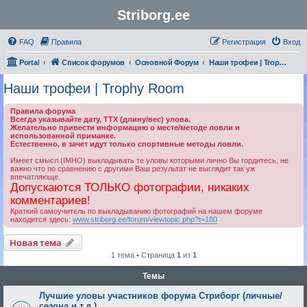
Striborg.ee
FAQ
Правила
Регистрация
Вход
Portal
Список форумов
Основной Форум
Наши трофеи | Trophy Room
Наши трофеи | Trophy Room
Правила форума
Всегда указывайте дату, ТТХ (длину/вес) улова.
Желательно привести информацию о месте/методе ловли и
использованной приманке.
Естественно, в зачет идут только спортивные методы ловли.
Имеет смысл (IMHO) выкладывать те уловы которыми лично Вы гордитесь, не
важно что по сравнению с другими Ваш результат не выглядит так уж
впечатляюще.
Допускаются ТОЛЬКО фотографии, никаких
комментариев!
Краткий самоучитель по выкладыванию фотографий на нашем форуме
находится здесь:
www.striborg.ee/forum/viewtopic.php?t=180
Новая тема
1 тема • Страница
1
из
1
Темы
Лучшие уловы участников форума Стриборг (личные/
сезона и т.д.)