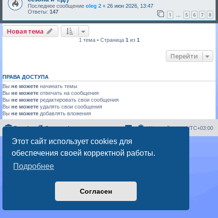
Последнее сообщение
oleg 2
«
26 июн 2026, 13:47
Ответы:
147
1
5
6
7
8
…
Новая тема
1 тема • Страница
1
из
1
Перейти
ПРАВА ДОСТУПА
Вы
не можете
начинать темы
Вы
не можете
отвечать на сообщения
Вы
не можете
редактировать свои сообщения
Вы
не можете
удалять свои сообщения
Вы
не можете
добавлять вложения
Portal
Список форумов
Часовой пояс:
UTC+03:00
Этот сайт использует cookies для
Создано на основе
phpBB
® Forum Software © phpBB Limited
обеспечения своей корректной работы.
Русская поддержка phpBB
Конфиденциальность
|
Правила
Подробнее
Согласен