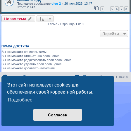
Последнее сообщение
oleg 2
«
26 июн 2026, 13:47
Ответы:
147
1
5
6
7
8
…
Новая тема
1 тема • Страница
1
из
1
Перейти
ПРАВА ДОСТУПА
Вы
не можете
начинать темы
Вы
не можете
отвечать на сообщения
Вы
не можете
редактировать свои сообщения
Вы
не можете
удалять свои сообщения
Вы
не можете
добавлять вложения
Portal
Список форумов
Часовой пояс:
UTC+03:00
Этот сайт использует cookies для
Создано на основе
phpBB
® Forum Software © phpBB Limited
обеспечения своей корректной работы.
Русская поддержка phpBB
Конфиденциальность
|
Правила
Подробнее
Согласен