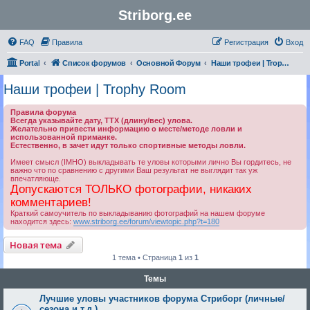
Striborg.ee
FAQ
Правила
Регистрация
Вход
Portal
Список форумов
Основной Форум
Наши трофеи | Trophy Room
Наши трофеи | Trophy Room
Правила форума
Всегда указывайте дату, ТТХ (длину/вес) улова.
Желательно привести информацию о месте/методе ловли и
использованной приманке.
Естественно, в зачет идут только спортивные методы ловли.
Имеет смысл (IMHO) выкладывать те уловы которыми лично Вы гордитесь, не
важно что по сравнению с другими Ваш результат не выглядит так уж
впечатляюще.
Допускаются ТОЛЬКО фотографии, никаких
комментариев!
Краткий самоучитель по выкладыванию фотографий на нашем форуме
находится здесь:
www.striborg.ee/forum/viewtopic.php?t=180
Новая тема
1 тема • Страница
1
из
1
Темы
Лучшие уловы участников форума Стриборг (личные/
сезона и т.д.)