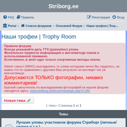
Striborg.ee
FAQ
Правила
Регистрация
Вход
Portal
Список форумов
Основной Форум
Наши трофеи | Trophy Room
Наши трофеи | Trophy Room
Правила форума
Всегда указывайте дату, ТТХ (длину/вес) улова.
Желательно привести информацию о месте/методе ловли и
использованной приманке.
Естественно, в зачет идут только спортивные методы ловли.
Имеет смысл (IMHO) выкладывать те уловы которыми лично Вы гордитесь, не
важно что по сравнению с другими Ваш результат не выглядит так уж
впечатляюще.
Допускаются ТОЛЬКО фотографии, никаких
комментариев!
Краткий самоучитель по выкладыванию фотографий на нашем форуме
находится здесь:
www.striborg.ee/forum/viewtopic.php?t=180
Новая тема
1 тема • Страница
1
из
1
Темы
Лучшие уловы участников форума Стриборг (личные/
сезона и т.д.)