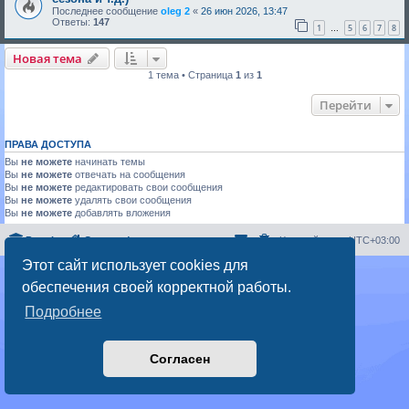
Последнее сообщение
oleg 2
«
26 июн 2026, 13:47
Ответы:
147
1
5
6
7
8
…
Новая тема
1 тема • Страница
1
из
1
Перейти
ПРАВА ДОСТУПА
Вы
не можете
начинать темы
Вы
не можете
отвечать на сообщения
Вы
не можете
редактировать свои сообщения
Вы
не можете
удалять свои сообщения
Вы
не можете
добавлять вложения
Portal
Список форумов
Часовой пояс:
UTC+03:00
Этот сайт использует cookies для
Создано на основе
phpBB
® Forum Software © phpBB Limited
обеспечения своей корректной работы.
Русская поддержка phpBB
Конфиденциальность
|
Правила
Подробнее
Согласен