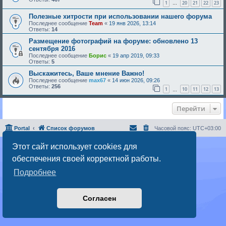
1
20
21
22
23
…
Полезные хитрости при использовании нашего форума
Последнее сообщение
Team
«
19 янв 2026, 13:14
Ответы:
14
Размещение фотографий на форуме: обновлено 13
сентября 2016
Последнее сообщение
Борис
«
19 апр 2019, 09:33
Ответы:
5
Выскажитесь, Ваше мнение Важно!
Последнее сообщение
max67
«
14 июн 2026, 09:26
Ответы:
256
1
10
11
12
13
…
Перейти
Portal
Список форумов
Часовой пояс:
UTC+03:00
Этот сайт использует cookies для
Создано на основе
phpBB
® Forum Software © phpBB Limited
Русская поддержка phpBB
обеспечения своей корректной работы.
Конфиденциальность
|
Правила
Подробнее
Согласен