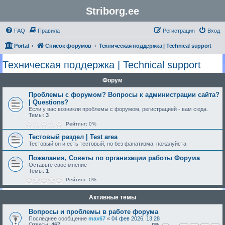
Striborg.ee
FAQ
Правила
Регистрация
Вход
Portal
Список форумов
Техническая поддержка | Technical support
Техническая поддержка | Technical support
Форум
Проблемы с форумом? Вопросы к администрации сайта?
| Questions?
Если у вас возникли проблемы с форумом, регистрацией - вам сюда.
Темы:
3
Рейтинг: 0%
Тестовый раздел | Test area
Тестовый он и есть тестовый, но без фанатизма, пожалуйста
Пожелания, Советы по организации работы Форума
Оставьте свое мнение
Темы:
1
Рейтинг: 0%
Активные темы
Вопросы и проблемы в работе форума
Последнее сообщение
max67
«
04 фев 2026, 13:28
Ответы:
467