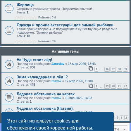
Жерлица
Секреты и уроки мастерства. Поделимся опытом!
Темы:
1
Рейтинг: 0%
Одежда и прочие аксессуары для зимней рыбалки
Также прочие вопросы не подходящие в существующие разделы в
подфоруме: "Зимняя рыбалка"
Темы:
18
Рейтинг: 0%
Активные темы
На Чуде стоит лёд!
Последнее сообщение
Jaroslav
«
18 мар 2026, 13:43
Ответы:
806
1
36
37
38
39
…
Зима календарная и лёд !?
Последнее сообщение
max67
«
17 мар 2026, 15:00
Ответы:
449
1
19
20
21
22
…
Ледовая обстановка на картах
Последнее сообщение
max67
«
10 янв 2026, 14:03
Ответы:
1
Ледовая обстановка (Латвия).
Последнее сообщение
Strjem
«
29 ноя 2018, 15:31
Ответы:
34
1
2
Этот сайт использует cookies для
обеспечения своей корректной работы.
Перейти