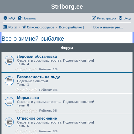
Striborg.ee
FAQ
Правила
Регистрация
Вход
Portal
Список форумов
Все о рыбалке | Секреты Мастерства
Все о зимней рыбалке
Все о зимней рыбалке
Форум
Ледовая обстановка
Секреты и уроки мастерства. Поделимся опытом!
Темы:
4
Рейтинг: 1%
Безопасность на льду
Поделимся опытом!
Темы:
1
Рейтинг: 0%
Мормышка
Секреты и уроки мастерства. Поделимся опытом!
Темы:
8
Рейтинг: 0%
Отвесное блеснение
Секреты и уроки мастерства. Поделимся опытом!
Темы:
6
Рейтинг: 0%