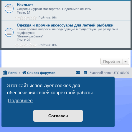
Нахлыст
Секреты и уроки мастерства. Поделимся опытом!
Темы:
14
Рейтинг: 0%
Одежда и прочие аксессуары для летней рыбалки
Также прочие вопросы не подходящие в существующие разделы в
подфоруме:
"Летняя рыбалка"
Темы:
22
Рейтинг: 0%
Перейти
Portal
Список форумов
Часовой пояс:
UTC+03:00
Создано на основе
phpBB
® Forum Software © phpBB Limited
Этот сайт использует cookies для
Русская поддержка phpBB
обеспечения своей корректной работы.
Конфиденциальность
|
Правила
Подробнее
Согласен