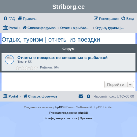
Striborg.ee
FAQ
Правила
Регистрация
Вход
Portal
Список форумов
Отчеты о рыбалке и не только
Отдых, туризм | отчеты из поездки
Отдых, туризм | отчеты из поездки
Форум
Отчеты о поездках не связанных с рыбалкой
Темы:
55
Рейтинг: 0%
Перейти
Portal
Список форумов
Часовой пояс:
UTC+03:00
Создано на основе
phpBB
® Forum Software © phpBB Limited
Русская поддержка phpBB
Конфиденциальность
|
Правила