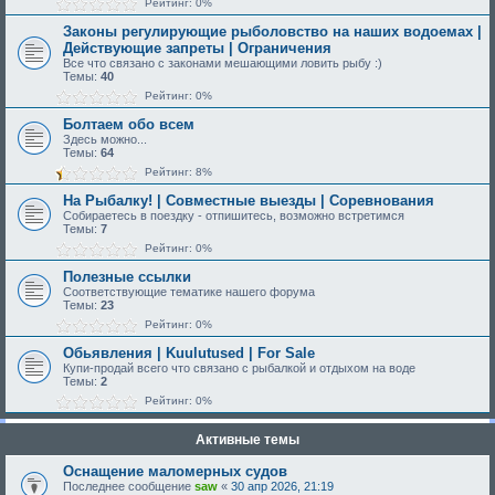
Рейтинг: 0%
Законы регулирующие рыболовство на наших водоемах |
Действующие запреты | Ограничения
Все что связано с законами мешающими ловить рыбу :)
Темы:
40
Рейтинг: 0%
Болтаем обо всем
Здесь можно...
Темы:
64
Рейтинг: 8%
На Рыбалку! | Совместные выезды | Соревнования
Собираетесь в поездку - отпишитесь, возможно встретимся
Темы:
7
Рейтинг: 0%
Полезные ссылки
Соответствующие тематике нашего форума
Темы:
23
Рейтинг: 0%
Обьявления | Kuulutused | For Sale
Купи-продай всего что связано с рыбалкой и отдыхом на воде
Темы:
2
Рейтинг: 0%
Активные темы
Оснащение маломерных судов
Последнее сообщение
saw
«
30 апр 2026, 21:19