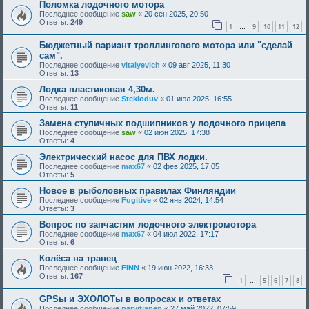
Поломка лодочного мотора
Последнее сообщение
saw
«
20 сен 2025, 20:50
Ответы:
249
1
9
10
11
12
…
Бюджетный вариант троллингового мотора или "сделай
сам".
Последнее сообщение
vitalyevich
«
09 авг 2025, 11:30
Ответы:
13
Лодка пластиковая 4,30м.
Последнее сообщение
Stekloduv
«
01 июл 2025, 16:55
Ответы:
11
Замена ступичных подшипников у лодочного прицепа
Последнее сообщение
saw
«
02 июн 2025, 17:38
Ответы:
4
Электрический насос для ПВХ лодки.
Последнее сообщение
max67
«
02 фев 2025, 17:05
Ответы:
5
Новое в рыболовных правилах Финляндии
Последнее сообщение
Fugitive
«
02 янв 2024, 14:54
Ответы:
3
Вопрос по запчастям лодочного электромотора
Последнее сообщение
max67
«
04 июл 2022, 17:17
Ответы:
6
Колёса на транец
Последнее сообщение
FINN
«
19 июн 2022, 16:33
Ответы:
167
1
5
6
7
8
…
GPSы и ЭХОЛОТы в вопросах и ответах
Последнее сообщение
narvitjanen
«
27 май 2022, 07:59