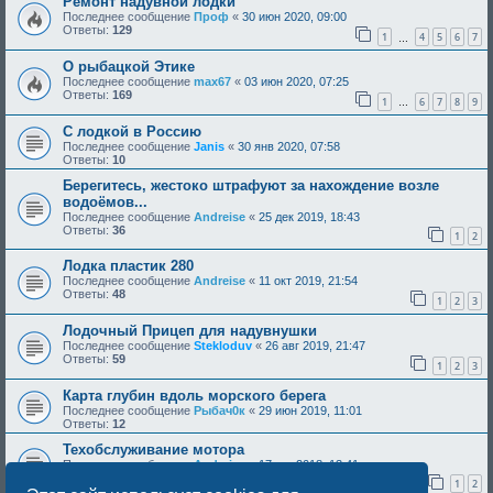
Ремонт надувной лодки
Последнее сообщение
Проф
«
30 июн 2020, 09:00
Ответы:
129
1
4
5
6
7
…
О рыбацкой Этике
Последнее сообщение
max67
«
03 июн 2020, 07:25
Ответы:
169
1
6
7
8
9
…
С лодкой в Россию
Последнее сообщение
Janis
«
30 янв 2020, 07:58
Ответы:
10
Берегитесь, жестоко штрафуют за нахождение возле
водоёмов...
Последнее сообщение
Andreise
«
25 дек 2019, 18:43
Ответы:
36
1
2
Лодка пластик 280
Последнее сообщение
Andreise
«
11 окт 2019, 21:54
Ответы:
48
1
2
3
Лодочный Прицеп для надувнушки
Последнее сообщение
Stekloduv
«
26 авг 2019, 21:47
Ответы:
59
1
2
3
Карта глубин вдоль морского берега
Последнее сообщение
Рыбач0к
«
29 июн 2019, 11:01
Ответы:
12
Техобслуживание мотора
Последнее сообщение
Andreise
«
17 окт 2018, 13:41
Ответы:
23
1
2