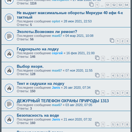
Ответы:
1116
1
51
52
53
54
…
Не выдает максимальные обороты Меркури 40 ефи 4-х
тактный
Последнее сообщение
oplot
«
28 июн 2021, 22:53
Ответы:
5
Эхолоты.Возможен ли ремонт?
Последнее сообщение
max67
«
04 мар 2021, 10:08
Ответы:
56
1
2
3
Гидрокрыло на лодку
Последнее сообщение
сергей
«
16 фев 2021, 21:00
Ответы:
146
1
4
5
6
7
…
Выбор якоря.
Последнее сообщение
max67
«
07 ноя 2020, 11:55
Ответы:
128
1
4
5
6
7
…
Тент и сидушки на лодку
Последнее сообщение
Janis
«
26 авг 2020, 07:34
Ответы:
150
1
5
6
7
8
…
ДЕЖУРНЫЙ ТЕЛЕФОН ОХРАНЫ ПРИРОДЫ 1313
Последнее сообщение
max67
«
03 авг 2020, 07:05
Ответы:
3
Безопасность на воде
Последнее сообщение
Janis
«
21 июл 2020, 07:32
Ответы:
160
1
5
6
7
8
…