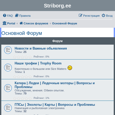
Striborg.ee
FAQ
Правила
Регистрация
Вход
Portal
Список форумов
Основной Форум
Основной Форум
Форум
Новости и Важные обьявления
Темы:
25
Рейтинг: 0%
Наши трофеи | Trophy Room
Коротенько о большом или Size Matters
Темы:
1
Рейтинг: 0%
Катера | Лодки | Лодочные моторы | Вопросы и
Проблемы
Обсуждение, мнения. Обмен опытом.
Темы:
79
Рейтинг: 1%
ГПСы | Эхолоты | Карты | Вопросы и Проблемы
Навигация и рыболовная электроника
Темы:
32