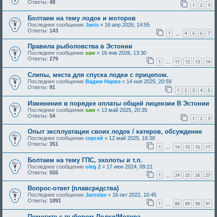
Ответы:
48
1
2
3
Болтаем на тему лодок и моторов
Последнее сообщение
Janis
«
16 апр 2026, 14:55
Ответы:
143
1
4
5
6
7
…
Правила рыболовства в Эстонии
Последнее сообщение
saw
«
16 янв 2026, 13:30
Ответы:
279
1
11
12
13
14
…
Слипы, места для спуска лодки с прицепом.
Последнее сообщение
Вадим Нарва
«
14 ноя 2025, 20:59
Ответы:
91
1
2
3
4
5
Изменения в порядке оплаты общей лицензии В Эстонии
Последнее сообщение
saw
«
13 май 2025, 20:35
Ответы:
54
1
2
3
Опыт эксплуатации своих лодок / катеров, обсуждение
Последнее сообщение
сергей
«
12 май 2025, 16:30
Ответы:
351
1
14
15
16
17
…
Болтаем на тему ГПС, эхолоты и т.п.
Последнее сообщение
oleg 2
«
17 июн 2024, 09:21
Ответы:
555
1
24
25
26
27
…
Вопрос-ответ (плавсредства)
Последнее сообщение
Jaroslav
«
16 окт 2022, 10:45
Ответы:
1891
1
88
89
90
91
…
Помогите с выбором Лодки/Мотора