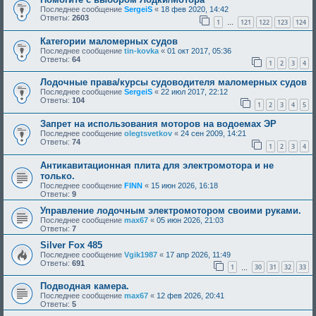
Последнее сообщение
SergeiS
«
18 фев 2020, 14:42
Ответы:
2603
1
121
122
123
124
…
Категории маломерных судов
Последнее сообщение
tin-kovka
«
01 окт 2017, 05:36
Ответы:
64
1
2
3
4
Лодочные права/курсы судоводителя маломерных судов
Последнее сообщение
SergeiS
«
22 июл 2017, 22:12
Ответы:
104
1
2
3
4
5
Запрет на использования моторов на водоемах ЭР
Последнее сообщение
olegtsvetkov
«
24 сен 2009, 14:21
Ответы:
74
1
2
3
4
Антикавитационная плита для электромотора и не
только.
Последнее сообщение
FINN
«
15 июн 2026, 16:18
Ответы:
9
Управление лодочным электромотором своими руками.
Последнее сообщение
max67
«
05 июн 2026, 21:03
Ответы:
7
Silver Fox 485
Последнее сообщение
Vgik1987
«
17 апр 2026, 11:49
Ответы:
691
1
30
31
32
33
…
Подводная камера.
Последнее сообщение
max67
«
12 фев 2026, 20:41
Ответы:
5