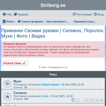
Striborg.ee
FAQ
Правила
Регистрация
Вход
Portal
Список форумов
Изготовление приманок своими руками | Авторские работы
Приманки Своими руками | Силикон, Поролон, Мухи | Фото | Видео
Приманки Своими руками | Силикон, Поролон,
Мухи | Фото | Видео
Правила форума
не приветствуется размещение просто картинок в теме самоделок, без
сопутствующего обьяснения почему именно это фото автор решил выставить,
чем она особенная, примечательная. Также запрещается размещение
идентичных фото в разных темах
Новая тема
5 тем • Страница
1
из
1
Темы
Мухи
Последнее сообщение
Вадим Нарва
«
30 июл 2026, 11:35
Ответы:
10
Силикон
Последнее сообщение
Garik
«
16 окт 2021, 18:42
Ответы:
275
1
11
12
13
14
…