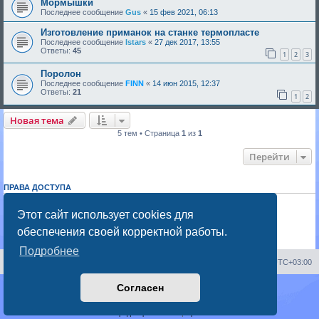
Мормышки
Последнее сообщение
Gus
«
15 фев 2021, 06:13
Изготовление приманок на станке термопласте
Последнее сообщение
Istars
«
27 дек 2017, 13:55
Ответы:
45
1
2
3
Поролон
Последнее сообщение
FINN
«
14 июн 2015, 12:37
Ответы:
21
1
2
Новая тема
5 тем • Страница
1
из
1
Перейти
ПРАВА ДОСТУПА
Вы
не можете
начинать темы
Вы
не можете
отвечать на сообщения
Этот сайт использует cookies для
Вы
не можете
редактировать свои сообщения
обеспечения своей корректной работы.
Вы
не можете
удалять свои сообщения
Вы
не можете
добавлять вложения
Подробнее
Portal
Список форумов
Часовой пояс:
UTC+03:00
Согласен
Создано на основе
phpBB
® Forum Software © phpBB Limited
Русская поддержка phpBB
Конфиденциальность
|
Правила