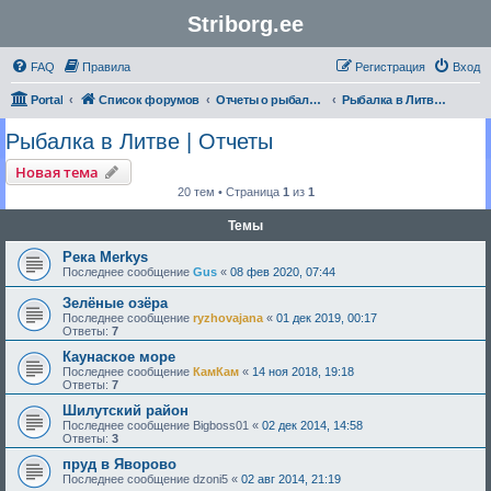
Striborg.ee
FAQ
Правила
Регистрация
Вход
Portal
Список форумов
Отчеты о рыбалке и не только
Рыбалка в Литве | Отчеты
Рыбалка в Литве | Отчеты
Новая тема
20 тем • Страница
1
из
1
Темы
Река Merkys
Последнее сообщение
Gus
«
08 фев 2020, 07:44
Зелёные озёра
Последнее сообщение
ryzhovajana
«
01 дек 2019, 00:17
Ответы:
7
Каунаское море
Последнее сообщение
КамКам
«
14 ноя 2018, 19:18
Ответы:
7
Шилутский район
Последнее сообщение
Bigboss01
«
02 дек 2014, 14:58
Ответы:
3
пруд в Яворово
Последнее сообщение
dzoni5
«
02 авг 2014, 21:19