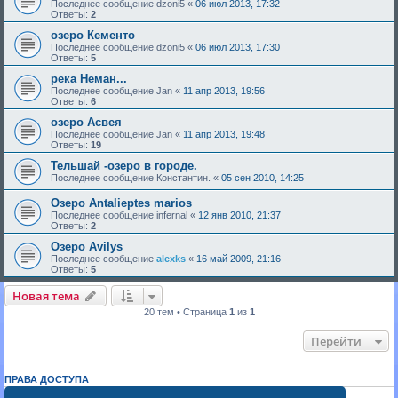
Последнее сообщение
dzoni5
«
06 июл 2013, 17:32
Ответы:
2
озеро Кементо
Последнее сообщение
dzoni5
«
06 июл 2013, 17:30
Ответы:
5
река Неман...
Последнее сообщение
Jan
«
11 апр 2013, 19:56
Ответы:
6
озеро Асвея
Последнее сообщение
Jan
«
11 апр 2013, 19:48
Ответы:
19
Тельшай -озеро в городе.
Последнее сообщение
Константин.
«
05 сен 2010, 14:25
Озеро Antalieptes marios
Последнее сообщение
infernal
«
12 янв 2010, 21:37
Ответы:
2
Озеро Avilys
Последнее сообщение
alexks
«
16 май 2009, 21:16
Ответы:
5
Новая тема
20 тем • Страница
1
из
1
Перейти
ПРАВА ДОСТУПА
Вы
не можете
начинать темы