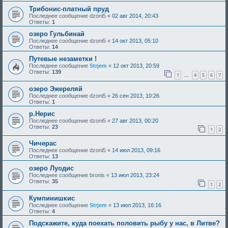
Трибонис-платный пруд
Последнее сообщение
dzoni5
«
02 авг 2014, 20:43
Ответы:
1
озеро Гульбинай
Последнее сообщение
dzoni5
«
14 окт 2013, 05:10
Ответы:
14
Путевые незаметки !
Последнее сообщение
Strjem
«
12 окт 2013, 20:59
Ответы:
139
1
4
5
6
7
…
озеро Эжереляй
Последнее сообщение
dzoni5
«
26 сен 2013, 10:26
Ответы:
1
р.Нерис
Последнее сообщение
dzoni5
«
27 авг 2013, 00:20
Ответы:
23
1
2
Чичерас
Последнее сообщение
dzoni5
«
14 июл 2013, 09:16
Ответы:
13
озеро Луодис
Последнее сообщение
bronis
«
13 июл 2013, 23:24
Ответы:
35
1
2
Кумпинишкис
Последнее сообщение
Strjem
«
13 июл 2013, 16:16
Ответы:
4
Подскажите, куда поехать половить рыбу у нас, в Литве?