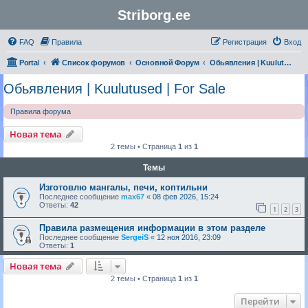
Striborg.ee
FAQ
Правила
Регистрация
Вход
Portal
Список форумов
Основной Форум
Обьявления | Kuulutused | For Sale
Обьявления | Kuulutused | For Sale
Правила форума
Новая тема
2 темы • Страница
1
из
1
Темы
Изготовлю мангалы, печи, коптильни
Последнее сообщение
max67
«
08 фев 2026, 15:24
Ответы:
42
1
2
3
Правила размещения информации в этом разделе
Последнее сообщение
SergeiS
«
12 ноя 2016, 23:09
Ответы:
1
Новая тема
2 темы • Страница
1
из
1
Перейти