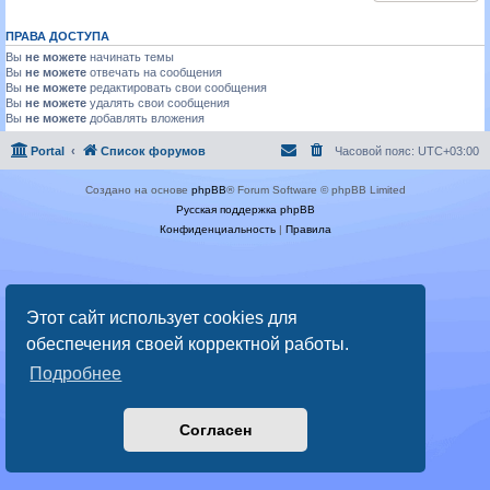
ПРАВА ДОСТУПА
Вы
не можете
начинать темы
Вы
не можете
отвечать на сообщения
Вы
не можете
редактировать свои сообщения
Вы
не можете
удалять свои сообщения
Вы
не можете
добавлять вложения
Portal
Список форумов
Часовой пояс:
UTC+03:00
Создано на основе
phpBB
® Forum Software © phpBB Limited
Русская поддержка phpBB
Конфиденциальность
|
Правила
Этот сайт использует cookies для
обеспечения своей корректной работы.
Подробнее
Согласен