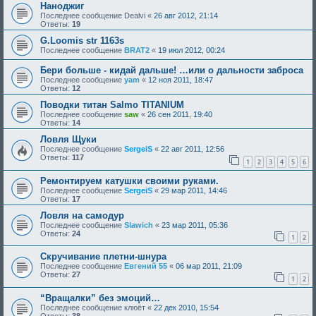
Наноджиг
Последнее сообщение
Dealvi
«
26 авг 2012, 21:14
Ответы:
19
G.Loomis str 1163s
Последнее сообщение
BRAT2
«
19 июл 2012, 00:24
Бери больше - кидай дальше! …или о дальности заброса
Последнее сообщение
yam
«
12 ноя 2011, 18:47
Ответы:
12
Поводки титан Salmo TITANIUM
Последнее сообщение
saw
«
26 сен 2011, 19:40
Ответы:
14
Ловля Щуки
Последнее сообщение
SergeiS
«
22 авг 2011, 12:56
Ответы:
117
1
2
3
4
5
6
Ремонтируем катушки своими руками.
Последнее сообщение
SergeiS
«
29 мар 2011, 14:46
Ответы:
17
Ловля на самодур
Последнее сообщение
Slawich
«
23 мар 2011, 05:36
Ответы:
24
1
2
Скручивание плетни-шнура
Последнее сообщение
Евгений 55
«
06 мар 2011, 21:09
Ответы:
27
1
2
“Вращалки” без эмоций…
Последнее сообщение
клюёт
«
22 дек 2010, 15:54
Ответы:
38