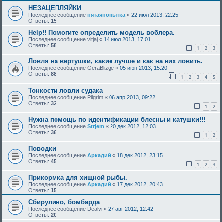
НЕЗАЦЕПЛЯЙКИ
Последнее сообщение
пятаяпопытка
«
22 июл 2013, 22:25
Ответы:
15
Help!! Помогите определить модель воблера.
Последнее сообщение
vitjaj
«
14 июл 2013, 17:01
Ответы:
58
1
2
3
Ловля на вертушки, какие лучше и как на них ловить.
Последнее сообщение
GeraBlizge
«
05 июн 2013, 15:20
Ответы:
88
1
2
3
4
5
Тонкости ловли судака
Последнее сообщение
Pilgrim
«
06 апр 2013, 09:22
Ответы:
32
1
2
Нужна помощь по идентификации блесны и катушки!!!
Последнее сообщение
Strjem
«
20 дек 2012, 12:03
Ответы:
36
1
2
Поводки
Последнее сообщение
Аркадий
«
18 дек 2012, 23:15
Ответы:
45
1
2
3
Прикормка для хищной рыбы.
Последнее сообщение
Аркадий
«
17 дек 2012, 20:43
Ответы:
15
Сбирулино, бомбарда
Последнее сообщение
Dealvi
«
27 авг 2012, 12:42
Ответы:
20