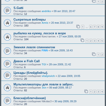
1
2
S.Gatti
Последнее сообщение
andriks
«
09 окт 2010, 20:47
Ответы:
12
Сыкретные воблеры
Последнее сообщение
Arnis
«
20 янв 2010, 23:37
Ответы:
183
1
6
7
8
9
…
рыбалка на кумжу, лосося в море
Последнее сообщение
Константин.
«
27 ноя 2009, 00:05
Ответы:
104
1
2
3
4
5
Зимняя ловля спиннингом
Последнее сообщение
FINN
«
06 ноя 2009, 16:43
Ответы:
34
1
2
Девон и Fish Call
Последнее сообщение
TGI
«
28 сен 2009, 21:42
Ответы:
6
Цикады (блейдбейты).
Последнее сообщение
vitalyevich
«
22 июн 2009, 19:05
Ответы:
20
Мультипликаторы для ловли в заброс.
Последнее сообщение
Зел
«
06 май 2009, 08:17
Ответы:
82
1
2
3
4
Блесна(облегчённая)
Последнее сообщение
Nikolas3
«
30 апр 2009, 09:29
Ответы:
20