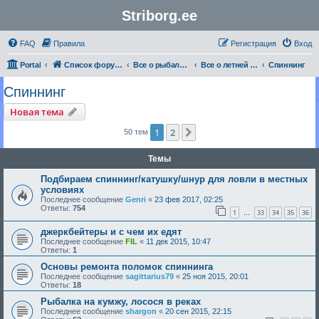
Striborg.ee
FAQ
Правила
Регистрация
Вход
Portal
Список форумов
Все о рыбалке | Секреты Мастерства
Все о летней рыбалке
Спиннинг
Спиннинг
Новая тема
1
2
След.
50 тем
Темы
Подбираем спиннинг/катушку/шнур для ловли в местных
условиях
Последнее сообщение
Genri
«
23 фев 2017, 02:25
Ответы:
754
1
33
34
35
36
…
джеркбейтеры и с чем их едят
Последнее сообщение
FIL
«
11 дек 2015, 10:47
Ответы:
1
Основы ремонта поломок спиннинга
Последнее сообщение
sagittarius79
«
25 ноя 2015, 20:01
Ответы:
18
Рыбалка на кумжу, лосося в реках
Последнее сообщение
shargon
«
20 сен 2015, 22:15