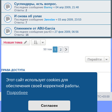
Суспендеры, есть вопрос.
Последнее сообщение
Barmy
«
04 апр 2009, 21:48
Ответы:
2
И снова об узлах
Последнее сообщение
Jaroslav
«
03 апр 2009, 23:53
Ответы:
7
Спиннинги от ABU-Garcia
Последнее сообщение
pav43
«
27 фев 2009, 06:56
Ответы:
16
Новая тема
1
2
След.
50 тем
Перейти
ПРАВА ДОСТУПА
Вы
не можете
начинать темы
Вы
не можете
отвечать на сообщения
Этот сайт использует cookies для
Вы
не можете
редактировать свои сообщения
обеспечения своей корректной работы.
Вы
не можете
удалять свои сообщения
Вы
не можете
добавлять вложения
Подробнее
Portal
Список форумов
Часовой пояс:
UTC+03:00
Согласен
Создано на основе
phpBB
® Forum Software © phpBB Limited
Русская поддержка phpBB