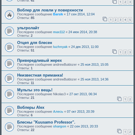
Ответы:
62
1
2
3
Воблер для ловли у поверхности
Последнее сообщение
Barsik
«
17 сен 2014, 12:04
Ответы:
85
1
2
3
4
5
ультролайт
Последнее сообщение
max112
«
24 июн 2014, 20:38
Ответы:
2
Отцеп для блесен
Последнее сообщение
luzhnyak
«
24 дек 2013, 11:00
Ответы:
51
1
2
3
Привередливый жерех
Последнее сообщение
andrewBuldozer
«
25 ноя 2013, 15:05
Ответы:
1
Неизвестная приманка!
Последнее сообщение
andrewBuldozer
«
25 ноя 2013, 14:36
Ответы:
11
Мульты это вещь!
Последнее сообщение
Nikolas3
«
27 окт 2013, 06:34
Ответы:
21
1
2
Воблеры Alex
Последнее сообщение
Алесь
«
07 окт 2013, 20:39
Ответы:
6
Блесны "Kuusamo Professor".
Последнее сообщение
shargon
«
22 сен 2013, 20:33
Ответы:
22
1
2