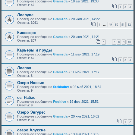
Последнее сообщение
Gramzda
«
18 авг 2021, 19:33
Ответы:
42
1
2
3
Лиелупе
Последнее сообщение
Gramzda
«
20 июл 2021, 14:22
Ответы:
1091
1
49
50
51
52
…
Кишэзерс
Последнее сообщение
Gramzda
«
20 июл 2021, 14:21
Ответы:
207
1
7
8
9
10
…
Карьеры и пруды
Последнее сообщение
Gramzda
«
11 май 2021, 17:19
Ответы:
42
1
2
3
Лиепая
Последнее сообщение
Gramzda
«
11 май 2021, 17:17
Ответы:
3
Озеро Инесис
Последнее сообщение
Stekloduv
«
02 май 2021, 18:34
Ответы:
9
оз. Набас
Последнее сообщение
Fugitive
«
19 фев 2021, 15:51
Ответы:
9
Озеро Энгурес
Последнее сообщение
Gramzda
«
20 янв 2021, 16:02
Ответы:
37
1
2
озеро Алуксне
Последнее сообщение
Gramzda
«
13 янв 2021, 13:35