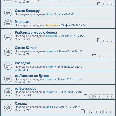
Ответы:
51
1
2
3
Озеро Каниеру
Последнее сообщение
Gus
«
28 ноя 2020, 07:15
Мерсрагс
Последнее сообщение
Tapaskijs
«
24 фев 2020, 12:52
Рыбалка в море с берега
Последнее сообщение
Andreise
«
19 янв 2020, 21:25
Ответы:
59
1
2
3
Озеро Юглас
Последнее сообщение
Strjem
«
08 июл 2019, 00:34
Ответы:
72
1
2
3
4
Разведка
Последнее сообщение
Strjem
«
16 июн 2019, 21:49
Ответы:
4
оз.Лиласте-оз.Дуняс
Последнее сообщение
Strjem
«
11 мар 2019, 01:25
Ответы:
13
оз.Балтэзерс.
Последнее сообщение
Strjem
«
27 янв 2018, 22:36
Ответы:
124
1
2
3
4
5
6
Cалаца
Последнее сообщение
vladd
«
21 дек 2017, 21:37
Ответы:
216
1
8
9
10
11
…