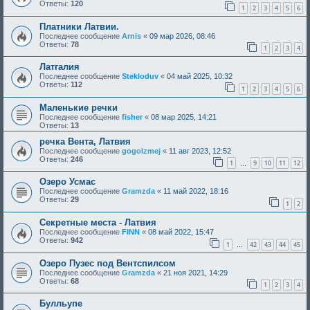
Ответы:
120
1
2
3
4
5
6
Платники Латвии.
Последнее сообщение
Arnis
«
09 мар 2026, 08:46
Ответы:
78
1
2
3
4
Латгалия
Последнее сообщение
Stekloduv
«
04 май 2025, 10:32
Ответы:
112
1
2
3
4
5
6
Маленькие речки
Последнее сообщение
fisher
«
08 мар 2025, 14:21
Ответы:
13
речка Вента, Латвия
Последнее сообщение
gogolzmej
«
11 авг 2023, 12:52
Ответы:
246
1
9
10
11
12
…
Озеро Усмас
Последнее сообщение
Gramzda
«
11 май 2022, 18:16
Ответы:
29
1
2
Секретные места - Латвия
Последнее сообщение
FINN
«
08 май 2022, 15:47
Ответы:
942
1
42
43
44
45
…
Озеро Пузес под Вентспилсом
Последнее сообщение
Gramzda
«
21 ноя 2021, 14:29
Ответы:
68
1
2
3
4
Булльупе