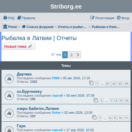
Striborg.ee
FAQ
Правила
Регистрация
Вход
Portal
Список форумов
Отчеты о рыбалке и не только
Рыбалка в Латвии | Отчеты
Рыбалка в Латвии | Отчеты
Новая тема
1
2
След.
47 тем
Темы
Даугава
Последнее сообщение
FINN
«
05 авг 2026, 17:19
Ответы:
1343
1
61
62
63
64
…
оз.Буртниеку
Последнее сообщение
сергей
«
05 июл 2026, 07:39
Ответы:
195
1
7
8
9
10
…
озеро Бабитес,Латвия
Последнее сообщение
fisher
«
02 июн 2026, 13:00
Ответы:
220
1
8
9
10
11
…
Гауя.
Последнее сообщение
сергей
«
17 апр 2026, 10:26