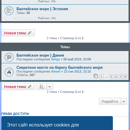
Рейтинг: 0%
Балтийское море | Эстония
Темы:
26
Рейтинг: 4%
Новая тема
2 темы • Страница
1
из
1
Темы
Балтийское море | Дания
Последнее сообщение
Sergy
«
08 май 2019, 10:08
Секретное место на берегу Балтийского моря
Последнее сообщение
Alexei
«
13 сен 2013, 23:15
Ответы:
167
1
5
6
7
8
…
Новая тема
2 темы • Страница
1
из
1
Перейти
ПРАВА ДОСТУПА
Вы
не можете
начинать темы
Вы
не можете
отвечать на сообщения
Этот сайт использует cookies для
Вы
не можете
редактировать свои сообщения